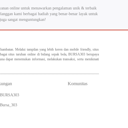
ayanan online untuk menawarkan pengalaman unik & terbaik
anggan kami berbagai hadiah yang benar-benar layak untuk
 juga sangat menguntungkan!
 hambatan. Melalui tampilan yang lebih keren dan mobile friendly, situs
agai situs taruhan online di bidang sepak bola, BURSA303 berupaya
gguna dapat menemukan informasi, melakukan transaksi, serta menikmati
kungan
Komunitas
BURSA303
Bursa_303