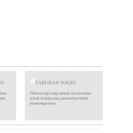
NO
TARUHAN TOGEL
ahaan
Platform togel yang menarik dari perusahan
game
terbaik di dunia yang menawarkan hadiah
kemenangan besar