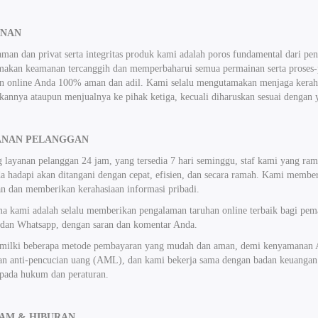
NAN
an dan privat serta integritas produk kami adalah poros fundamental dari pe
akan keamanan tercanggih dan memperbaharui semua permainan serta proses-p
n online Anda 100% aman dan adil. Kami selalu mengutamakan menjaga keraha
nnya ataupun menjualnya ke pihak ketiga, kecuali diharuskan sesuai dengan y
ANAN PELANGGAN
 layanan pelanggan 24 jam, yang tersedia 7 hari seminggu, staf kami yang r
a hadapi akan ditangani dengan cepat, efisien, dan secara ramah. Kami member
n dan memberikan kerahasiaan informasi pribadi.
ma kami adalah selalu memberikan pengalaman taruhan online terbaik bagi pem
 dan Whatsapp, dengan saran dan komentar Anda.
ilki beberapa metode pembayaran yang mudah dan aman, demi kenyamanan An
n anti-pencucian uang (AML), dan kami bekerja sama dengan badan keuangan s
 pada hukum dan peraturan.
AM & HIBURAN