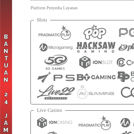
Platform Penyedia Layanan
Slots
BANTUAN 24 JAM
Live Casino