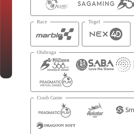
Race
Togel
Olahraga
Crash Game