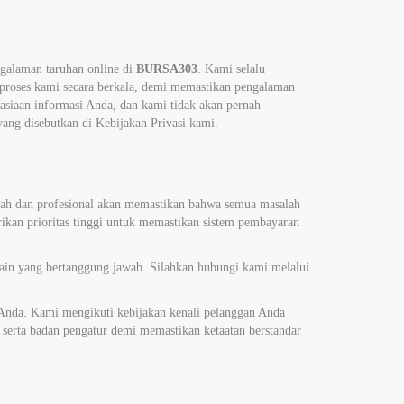
ngalaman taruhan online di
BURSA303
. Kami selalu
roses kami secara berkala, demi memastikan pengalaman
siaan informasi Anda, dan kami tidak akan pernah
ang disebutkan di Kebijakan Privasi kami.
amah dan profesional akan memastikan bahwa semua masalah
ikan prioritas tinggi untuk memastikan sistem pembayaran
ain yang bertanggung jawab. Silahkan hubungi kami melalui
da. Kami mengikuti kebijakan kenali pelanggan Anda
erta badan pengatur demi memastikan ketaatan berstandar