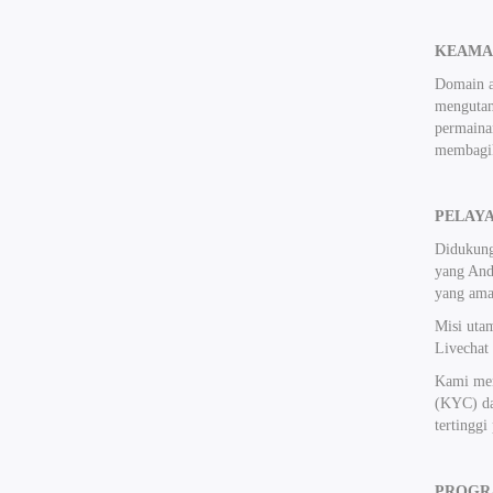
KEAMA
Domain am
mengutam
permaina
membagika
PELAY
Didukung
yang And
yang ama
Misi uta
Livechat
Kami mem
(KYC) da
tertinggi
PROGR