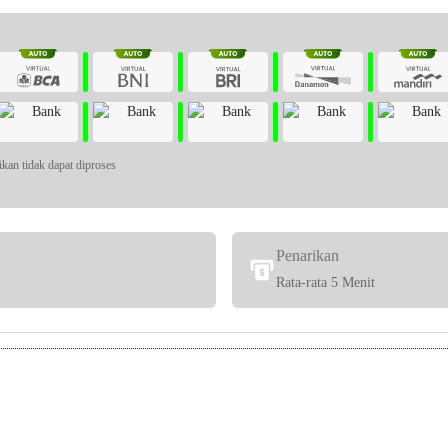
kan tidak dapat diproses
Penarikan
Rata-rata 5 Menit