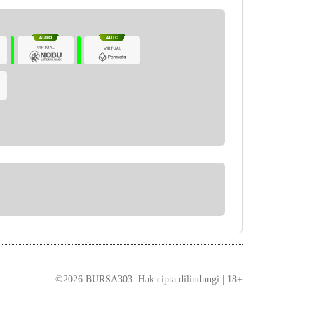
©2026 BURSA303. Hak cipta dilindungi | 18+