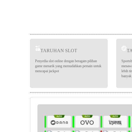
TARUHAN SLOT
T
Penyedia slot online dengan beragam pilihan
Sports
game menarik yang memudahkan pemain untuk
menawa
mencapai jackpot
lebih t
banyak 