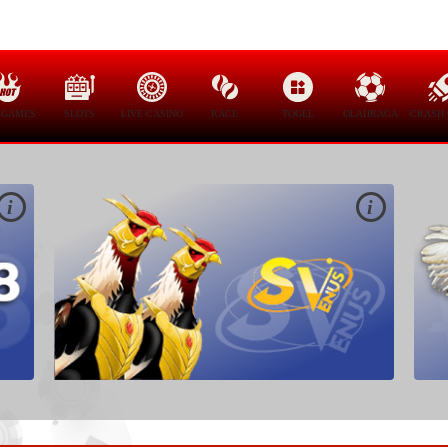
 GAMES
SLOTS
LIVE CASINO
RACE
TOGEL
OLAHRAGA
CRASH
i
i