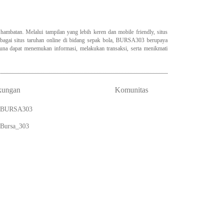
 hambatan. Melalui tampilan yang lebih keren dan mobile friendly, situs
agai situs taruhan online di bidang sepak bola, BURSA303 berupaya
gguna dapat menemukan informasi, melakukan transaksi, serta menikmati
kungan
Komunitas
BURSA303
Bursa_303