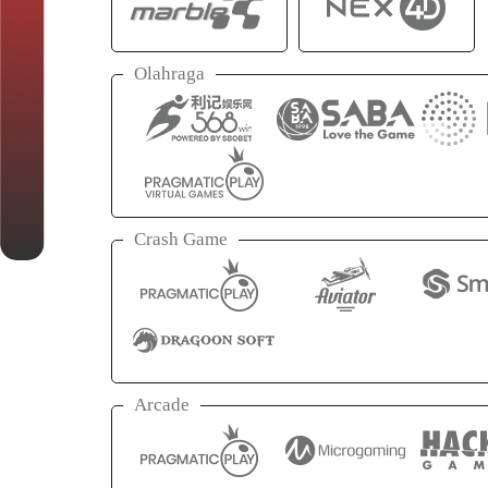
Olahraga
Crash Game
Arcade