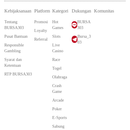
Kebijaksanaan
Platform
Kategori
Dukungan
Komunitas
Tentang
Promosi
Hot
BURSA
BURSA303
Games
303
Loyalty
Pusat Bantuan
Slots
Bursa_3
Referral
03
Responsible
Live
Gambling
Casino
Syarat dan
Race
Ketentuan
Togel
RTP BURSA303
Olahraga
Crash
Game
Arcade
Poker
E-Sports
Sabung