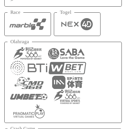
Race
Togel
Olahraga
Crash Game