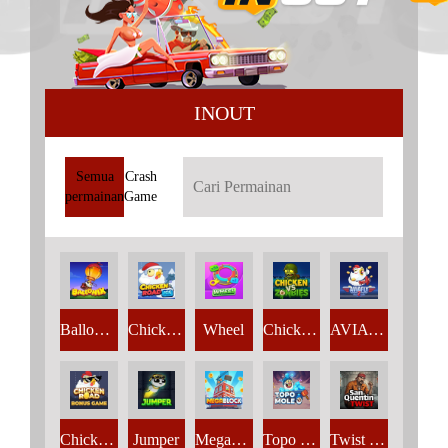
INOUT
Semua
Crash
permainan
Game
BalloniX
Chicken Road Ice
Wheel
Chicken vs Zombies
AVIA FLY 2
Chicken Road Bonus
Jumper
MegaBlock
Topo Mole
Twist San Quentin