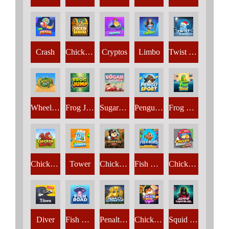
Crash
Chicken Banana
Cryptos
Limbo
Twist X-mas
Wheel Out
Frog Jump
SugarDaddy
Pengu Sport
Frog Road
Chicken Shoot
Tower
Chicken Road Gold
Fish Road
Chicken Road Race
Diver
Fish Boom
Penalty Nations Cup
Chicken Road Vegas
Squid Gamebler