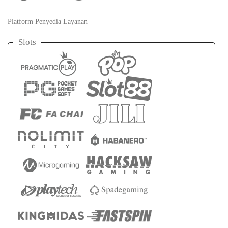
Platform Penyedia Layanan
Slots