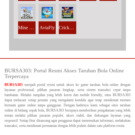
Mine Slot
AviaFly
Cricket Road
BURSA303: Portal Resmi Akses Taruhan Bola Online
Terpercaya
BURSA303
menjadi portal resmi untuk akses ke game taruhan bola online dengan
layanan profesional, pilihan pasaran lengkap, serta sistem transaksi cepat tanpa
hambatan. Melalui tampilan yang lebih keren dan mobile friendly, situs BURSA303
dapat melayani setiap pemain yang mengalami kendala agar tetap menikmati momen
bermain game online tanpa gangguan. Dengan hadirnya kami sebagai situs taruhan
online di bidang sepak bola, BURSA303 berupaya memberikan pengalaman yang lebih
tertata melalui pilihan pasaran populer, akses stabil, dan dukungan layanan yang
responsif. Setiap fitur dirancang agar pengguna dapat menemukan informasi, melakukan
transaksi, serta menikmati permainan dengan lebih praktis dalam satu platform resmi.