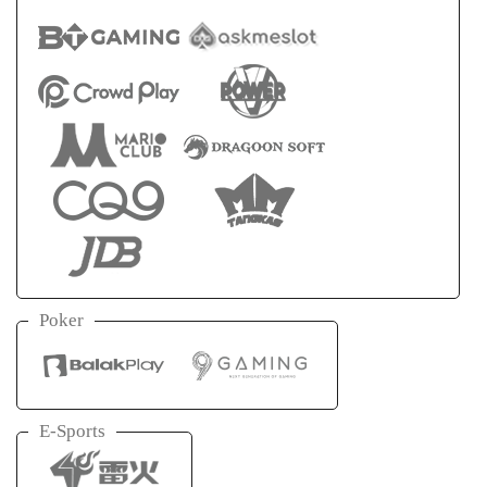
Poker
E-Sports