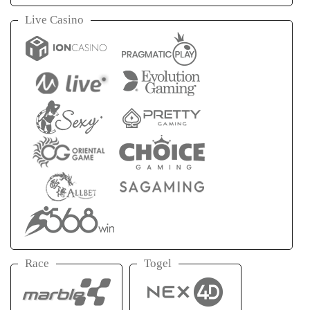
Live Casino
Race
Togel