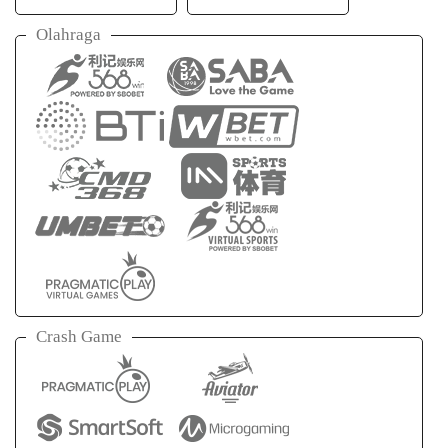
Olahraga
Crash Game