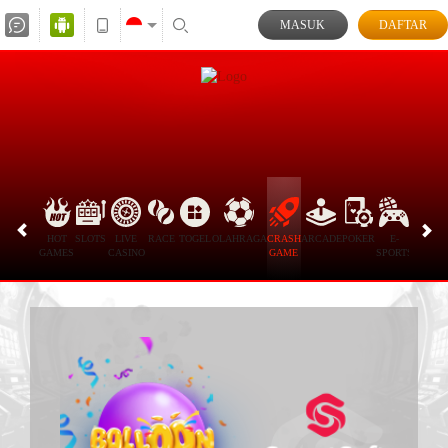
MASUK
DAFTAR
HOT
SLOTS
LIVE
RACE
TOGEL
OLAHRAGA
CRASH
ARCADE
POKER
E-
SABUN
GAMES
CASINO
GAME
SPORTS
AYAM