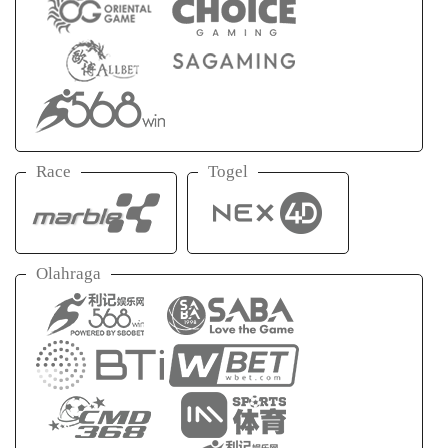
Race
Togel
Olahraga