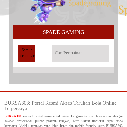
SPADE GAMING
Semua
permainan
BURSA303: Portal Resmi Akses Taruhan Bola Online
Terpercaya
BURSA303
menjadi portal resmi untuk akses ke game taruhan bola online dengan
layanan profesional, pilihan pasaran lengkap, serta sistem transaksi cepat tanpa
hambatan. Melalui tampilan yang lebih keren dan mobile friendly, situs BURSA303