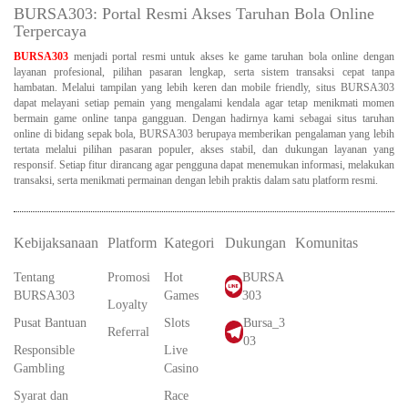
BURSA303: Portal Resmi Akses Taruhan Bola Online
Terpercaya
BURSA303
menjadi portal resmi untuk akses ke game taruhan bola online dengan
layanan profesional, pilihan pasaran lengkap, serta sistem transaksi cepat tanpa
hambatan. Melalui tampilan yang lebih keren dan mobile friendly, situs BURSA303
dapat melayani setiap pemain yang mengalami kendala agar tetap menikmati momen
bermain game online tanpa gangguan. Dengan hadirnya kami sebagai situs taruhan
online di bidang sepak bola, BURSA303 berupaya memberikan pengalaman yang lebih
tertata melalui pilihan pasaran populer, akses stabil, dan dukungan layanan yang
responsif. Setiap fitur dirancang agar pengguna dapat menemukan informasi, melakukan
transaksi, serta menikmati permainan dengan lebih praktis dalam satu platform resmi.
Kebijaksanaan
Platform
Kategori
Dukungan
Komunitas
Tentang
Promosi
Hot
BURSA
BURSA303
Games
303
Loyalty
Pusat Bantuan
Slots
Bursa_3
Referral
03
Responsible
Live
Gambling
Casino
Syarat dan
Race