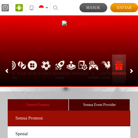
MASUK
DAFTAR
OTS
LIVE
RACE
TOGEL
OLAHRAGA
CRASH
ARCADE
POKER
E-
SABUNG
PROMOSI
CASINO
GAME
SPORTS
AYAM
Semua Promosi
Semua Event Provider
Semua Promosi
Spesial