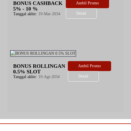
BONUS CASHBACK
Ambil Promo
5% - 10 %
Detail
Tanggal akhir:
19-Mar-2034
BONUS ROLLINGAN
Ambil Promo
0.5% SLOT
Detail
Tanggal akhir:
19-Agt-2034