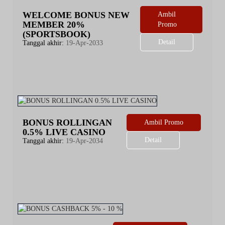
WELCOME BONUS NEW
Ambil
MEMBER 20%
Promo
(SPORTSBOOK)
Detail
Tanggal akhir:
19-Apr-2033
BONUS ROLLINGAN
Ambil Promo
0.5% LIVE CASINO
Detail
Tanggal akhir:
19-Apr-2034