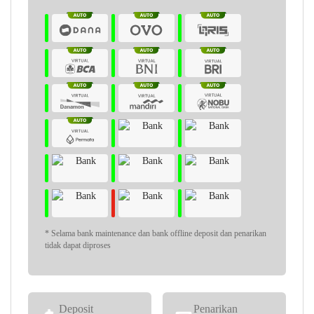
* Selama bank maintenance dan bank offline deposit dan penarikan
tidak dapat diproses
Deposit
Penarikan