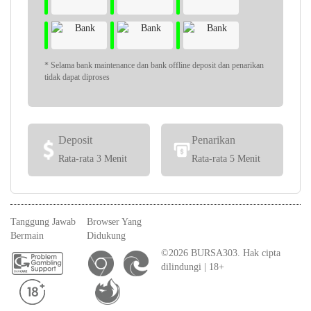
* Selama bank maintenance dan bank offline deposit dan penarikan
tidak dapat diproses
Deposit
Penarikan
Rata-rata 3 Menit
Rata-rata 5 Menit
Tanggung Jawab
Browser Yang
Bermain
Didukung
©2026 BURSA303. Hak cipta
dilindungi | 18+