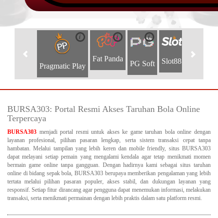
i
i
i
i
Fac
Fat Panda
Slot88 x PP
PG Soft
Pragmatic Play
BURSA303: Portal Resmi Akses Taruhan Bola Online
Terpercaya
BURSA303
menjadi portal resmi untuk akses ke game taruhan bola online dengan
layanan profesional, pilihan pasaran lengkap, serta sistem transaksi cepat tanpa
hambatan. Melalui tampilan yang lebih keren dan mobile friendly, situs BURSA303
dapat melayani setiap pemain yang mengalami kendala agar tetap menikmati momen
bermain game online tanpa gangguan. Dengan hadirnya kami sebagai situs taruhan
online di bidang sepak bola, BURSA303 berupaya memberikan pengalaman yang lebih
tertata melalui pilihan pasaran populer, akses stabil, dan dukungan layanan yang
responsif. Setiap fitur dirancang agar pengguna dapat menemukan informasi, melakukan
transaksi, serta menikmati permainan dengan lebih praktis dalam satu platform resmi.