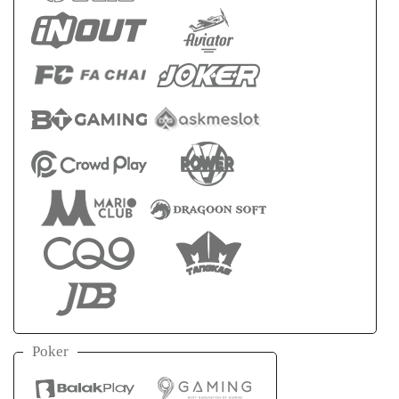
Poker